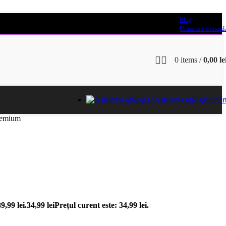
Blog
Urmareste comand
0
items
/
0,00
le
Asistenta atMag
Supor
Premium
89,99 lei.
34,99
lei
Prețul curent este: 34,99 lei.