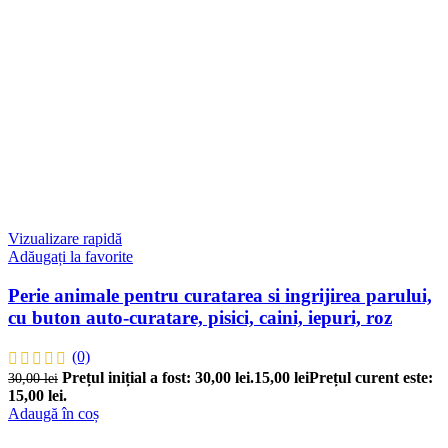
Vizualizare rapidă
Adăugați la favorite
Perie animale pentru curatarea si ingrijirea parului,
cu buton auto-curatare, pisici, caini, iepuri, roz
(0)
Prețul inițial a fost: 30,00 lei.
15,00
lei
Prețul curent este:
30,00
lei
15,00 lei.
Adaugă în coș