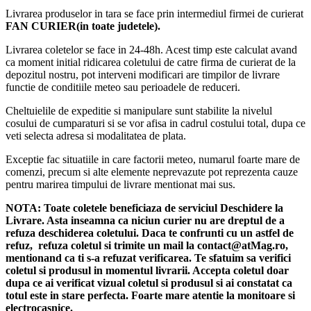
animale de companie este o manusa cu un design special,
Livrarea produselor in tara se face prin intermediul firmei de curierat
avand o suprafata din silicon, cu 200 de varfuri pentru periat.
FAN CURIER(in toate judetele).
La utilizare ea imita atingerea mainii pentru un masaj moale si
relaxant. Manusa de ingrijire va permite sa indepartati
Livrarea coletelor se face in 24-48h. Acest timp este calculat avand
murdaria si excesul de par, putand fi folosita pentru caini si
ca moment initial ridicarea coletului de catre firma de curierat de la
pisici deopotriva.Poate fi folosita atat pe mana dreapta cat si
depozitul nostru, pot interveni modificari are timpilor de livrare
pe cea stanga.
functie de conditiile meteo sau perioadele de reduceri.
MATERIAL DURABIL SI ECOLOGIC : Manusa de
ingrijire pentru animale de companie este realizata din silicon
Cheltuielile de expeditie si manipulare sunt stabilite la nivelul
de calitate superioara, pentru a asigura durabilitatea si
cosului de cumparaturi si se vor afisa in cadrul costului total, dupa ce
intretinerea mai usoara.
veti selecta adresa si modalitatea de plata.
CONFORT AJUSTABIL: Manusa a fost proiectata cu o
curea de incheietura ajustabila, potrivindu-se astfel pentru
Exceptie fac situatiile in care factorii meteo, numarul foarte mare de
orice marime de mana. Manusa nu va aluneca si nu va cadea
comenzi, precum si alte elemente neprevazute pot reprezenta cauze
atunci cand este umeda si alunecoasa de la sapun. In plus,
pentru marirea timpului de livrare mentionat mai sus.
partea buna este ca este extrem de usor de intretinut si se poate
spala in masina de spalat.
NOTA:
Toate coletele beneficiaza de serviciul Deschidere la
MULTIFUNCTIONALA: Manusa de ingrijire poate fi
Livrare. Asta inseamna ca niciun curier nu are dreptul de a
folosita ca manusa de baie, manusa de masaj, manusa de
refuza deschiderea coletului. Daca te confrunti cu un astfel de
ingrijire, pieptene sau perie pentru cai, caini, pisici sau alte
refuz, refuza coletul si trimite un mail la contact@atMag.ro,
rase. Proiectata astfel incat sa fie extrem de blanda cu animalul
mentionand ca ti s-a refuzat verificarea.
Te sfatuim sa verifici
tau de companie, fara sa ii raneasca pielea, va aduce doar
coletul si produsul in momentul livrarii. Accepta coletul doar
satisfactie si placere. Animalul tau le va adora!
dupa ce ai verificat vizual coletul si produsul si ai constatat ca
CADOU UTIL: Pentru toate caracteristicile, manusa de
totul este in stare perfecta. Foarte mare atentie la monitoare si
ingrijire poate fi un cadou util pentru un prieten/ o prietena
electrocasnice.