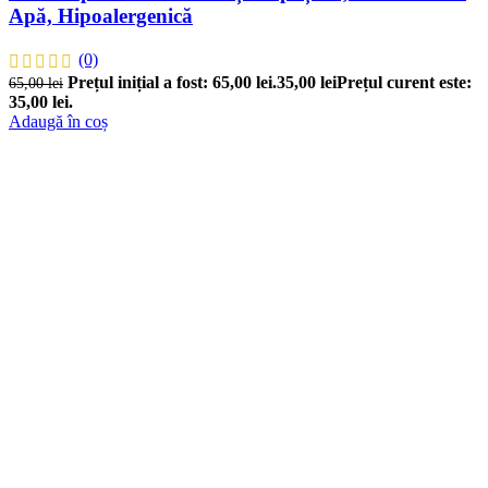
Apă, Hipoalergenică
(0)
Prețul inițial a fost: 65,00 lei.
35,00
lei
Prețul curent este:
65,00
lei
35,00 lei.
Adaugă în coș