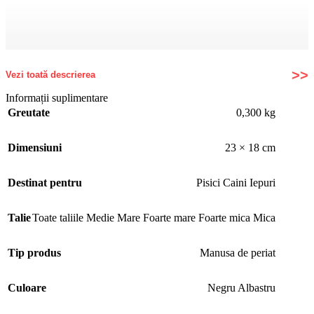
Vezi toată descrierea
Informații suplimentare
Greutate
0,300 kg
Dimensiuni
23 × 18 cm
Beneficii si caracteristici:
Aceste manusi de ingrijire indeparteaza cu usurinta parul de
Destinat pentru
Pisici Caini Iepuri
animale si mentine firele de par pe manusi, astfel incat blana
sa nu zboare. Parul care cade se lipeste de manusa, facandu-l
usor de curatat si aruncat;
Talie
Toate taliile Medie Mare Foarte mare Foarte mica Mica
Tip produs
Manusa de periat
Culoare
Negru Albastru