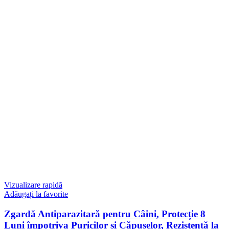
Vizualizare rapidă
Adăugați la favorite
Zgardă Antiparazitară pentru Câini, Protecție 8
Luni împotriva Puricilor și Căpușelor, Rezistentă la