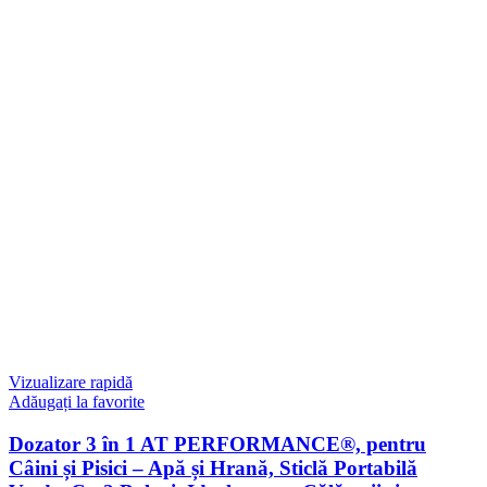
Vizualizare rapidă
Adăugați la favorite
Dozator 3 în 1 AT PERFORMANCE®, pentru
Câini și Pisici – Apă și Hrană, Sticlă Portabilă