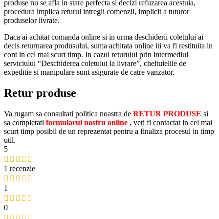
produse nu se afla in stare perfecta si decizi refuzarea acestuia,
procedura implica returul intregii comenzii, implicit a tuturor
produselor livrate.
Daca ai achitat comanda online si in urma deschiderii coletului ai
decis returnarea produsului, suma achitata online iti va fi restituita in
cont in cel mai scurt timp. In cazul returului prin intermediul
serviciului “Deschiderea coletului la livrare”, cheltuielile de
expeditie si manipulare sunt asigurate de catre vanzator.
Retur produse
Va rugam sa consultati politica noastra de
RETUR PRODUSE
si
sa completati
formularul nostru online
, veti fi contactat in cel mai
scurt timp posibil de un reprezentat pentru a finaliza procesul in timp
util.
5
1 recenzie
1
0