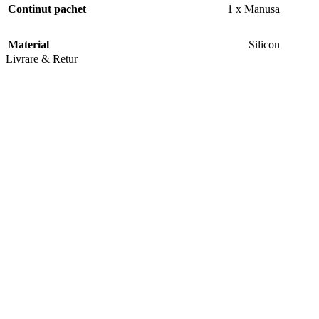
Continut pachet
1 x Manusa
Designul imita mana ta. Va permite sa ajungeti in locuri greu
Material
Silicon
accesibile, cum ar fi fata, picioarele sau coada.
Livrare & Retur
Poate fi folosit si ca perie de baie pentru a curata parul
animalului dvs. de companie, precum si un instrument de
masaj pentru a oferi animalului tau un masaj relaxant si placut.
Fabricat din silicon de inalta calitate pentru a asigura o
indepartare eficienta a strangerii parului si confort animalului
de companie. Acest material este lavabil la masina si usor de
curatat dupa utilizare.