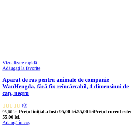
Vizualizare rapidă
Adăugați la favorite
Aparat de ras pentru animale de companie
WanHengda, fără fir, reîncărcabil, 4 dimensiuni de
cap, negru
(0)
Prețul inițial a fost: 95,00 lei.
55,00
lei
Prețul curent este:
95,00
lei
55,00 lei.
Adaugă în coș