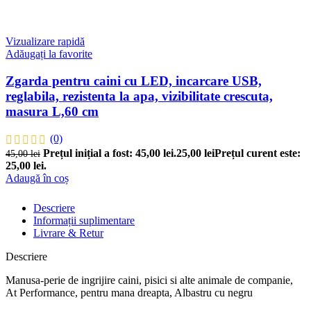
Vizualizare rapidă
Adăugați la favorite
Zgarda pentru caini cu LED, incarcare USB,
reglabila, rezistenta la apa, vizibilitate crescuta,
masura L,60 cm
(0)
Prețul inițial a fost: 45,00 lei.
25,00
lei
Prețul curent este:
45,00
lei
25,00 lei.
Adaugă în coș
Descriere
Informații suplimentare
Livrare & Retur
Descriere
Manusa-perie de ingrijire caini, pisici si alte animale de companie,
At Performance, pentru mana dreapta, Albastru cu negru