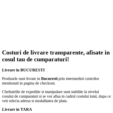
Vrei ca animalul tau de companie sa stea linistit si relaxat in
timp ce il perii?… iti ofera solutia: Manusa din cauciuc pentru
ingrijirea animalelor de companie
Costuri de livrare transparente, afisate in
cosul tau de cumparaturi!
Livrare in BUCURESTI
Produsele sunt livrate in
Bucuresti
prin intermediul curierilor
mentionati in pagina de checkout.
Cheltuielile de expeditie si manipulare sunt stabilite la nivelul
cosului de cumparaturi si se vor afisa in cadrul costului total, dupa ce
Caracteristici:
veti selecta adresa si modalitatea de plata.
DIMENSIUNI: 23 x 18 cm
Livrare in TARA
DESIGN IMBUNATATIT: Manusa de ingrijire pentru