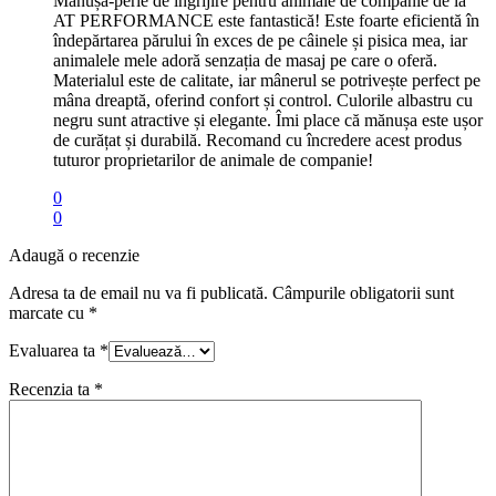
Mănușa-perie de îngrijire pentru animale de companie de la
AT PERFORMANCE este fantastică! Este foarte eficientă în
îndepărtarea părului în exces de pe câinele și pisica mea, iar
animalele mele adoră senzația de masaj pe care o oferă.
Materialul este de calitate, iar mânerul se potrivește perfect pe
mâna dreaptă, oferind confort și control. Culorile albastru cu
negru sunt atractive și elegante. Îmi place că mănușa este ușor
de curățat și durabilă. Recomand cu încredere acest produs
tuturor proprietarilor de animale de companie!
0
0
Adaugă o recenzie
Adresa ta de email nu va fi publicată.
Câmpurile obligatorii sunt
marcate cu
*
Evaluarea ta
*
Recenzia ta
*