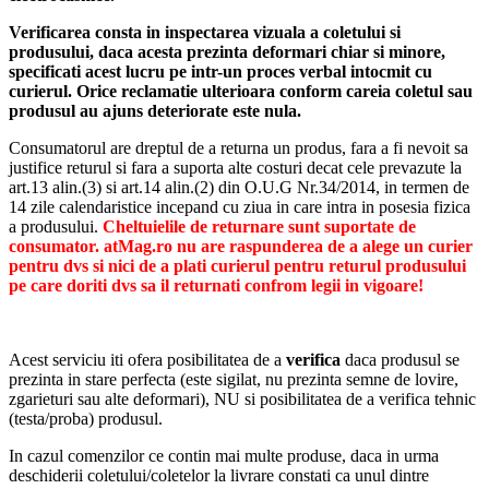
care doreste sa-si ingrijeasca animalul de companie si sa scape
de parul nedorit din casa. Va utiliza cu drag mult timp cadoul
Verificarea consta in inspectarea vizuala a coletului si
si va avea un animal bland, fericit, linistit si curat
produsului, daca acesta prezinta deformari chiar si minore,
specificati acest lucru pe intr-un proces verbal intocmit cu
curierul.
Orice reclamatie ulterioara conform careia coletul sau
produsul au ajuns deteriorate este nula.
Consumatorul are dreptul de a returna un produs, fara a fi nevoit sa
justifice returul si fara a suporta alte costuri decat cele prevazute la
art.13 alin.(3) si art.14 alin.(2) din O.U.G Nr.34/2014, in termen de
14 zile calendaristice incepand cu ziua in care intra in posesia fizica
a produsului.
Cheltuielile de returnare sunt suportate de
consumator. atMag.ro nu are raspunderea de a alege un curier
pentru dvs si nici de a plati curierul pentru returul produsului
pe care doriti dvs sa il returnati confrom legii in vigoare!
Acest serviciu iti ofera posibilitatea de a
verifica
daca produsul se
prezinta in stare perfecta (este sigilat, nu prezinta semne de lovire,
zgarieturi sau alte deformari), NU si posibilitatea de a verifica tehnic
(testa/proba) produsul.
In cazul comenzilor ce contin mai multe produse, daca in urma
deschiderii coletului/coletelor la livrare constati ca unul dintre