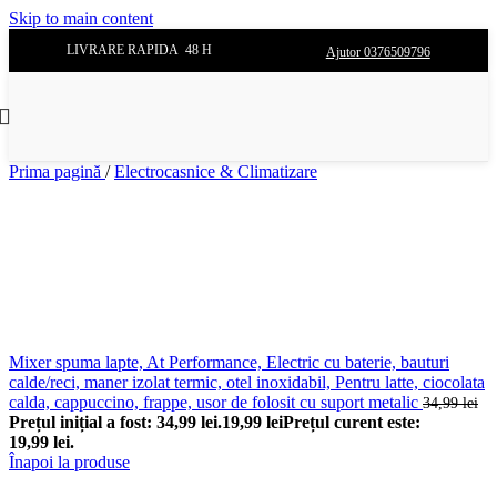
Skip to main content
LIVRARE RAPIDA 48 H
Ajutor 0376509796
Prima pagină
/
Electrocasnice & Climatizare
Mixer spuma lapte, At Performance, Electric cu baterie, bauturi
calde/reci, maner izolat termic, otel inoxidabil, Pentru latte, ciocolata
calda, cappuccino, frappe, usor de folosit cu suport metalic
34,99
lei
Prețul inițial a fost: 34,99 lei.
19,99
lei
Prețul curent este:
19,99 lei.
Înapoi la produse