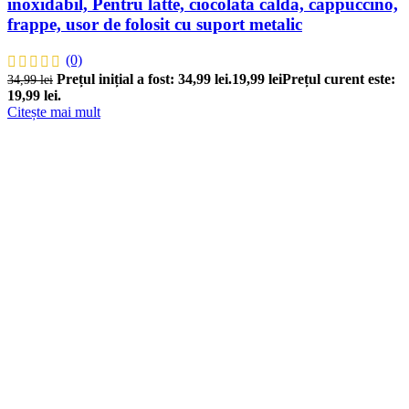
inoxidabil, Pentru latte, ciocolata calda, cappuccino,
frappe, usor de folosit cu suport metalic
(0)
Prețul inițial a fost: 34,99 lei.
19,99
lei
Prețul curent este:
34,99
lei
19,99 lei.
Citește mai mult