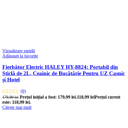
Vizualizare rapidă
Adăugați la favorite
Fierbător Electric HALEY HY-8824: Portabil din
Sticlă de 2L, Ceainic de Bucătărie Pentru UZ Casnic
și Hotel
(0)
Prețul inițial a fost: 179,99 lei.
118,99
lei
Prețul curent
179,99
lei
este: 118,99 lei.
Citește mai mult