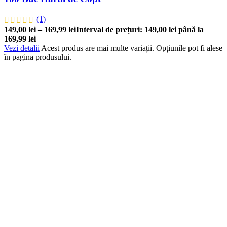
(1)
149,00
lei
–
169,99
lei
Interval de prețuri: 149,00 lei până la
169,99 lei
Vezi detalii
Acest produs are mai multe variații. Opțiunile pot fi alese
în pagina produsului.