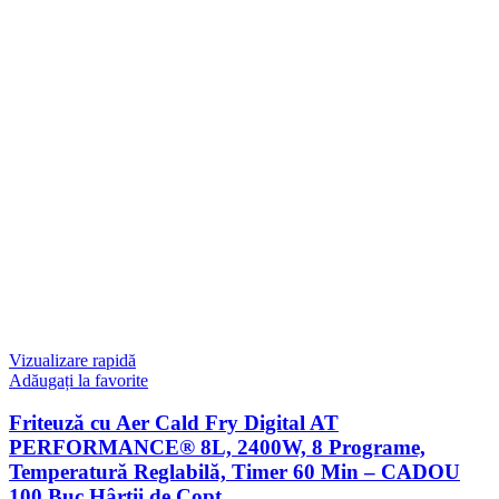
Vizualizare rapidă
Adăugați la favorite
Friteuză cu Aer Cald Fry Digital AT
PERFORMANCE® 8L, 2400W, 8 Programe,
Temperatură Reglabilă, Timer 60 Min – CADOU
100 Buc Hârtii de Copt