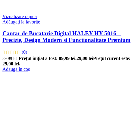
Vizualizare rapidă
Adăugați la favorite
Cantar de Bucatarie Digital HALEY HY-5016 –
Precizie, Design Modern si Functionalitate Premium
(0)
Prețul inițial a fost: 89,99 lei.
29,00
lei
Prețul curent este:
89,99
lei
29,00 lei.
Adaugă în coș