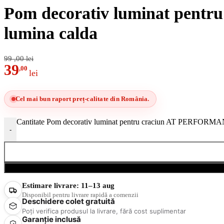
Pom decorativ luminat pent
lumina calda
99
,00
lei
39
,00
lei
Cel mai bun raport preț-calitate din România.
Cantitate Pom decorativ luminat pentru craciun AT PERFORMAN
-
Estimare livrare:
11–13 aug
Disponibil pentru livrare rapidă a comenzii
Deschidere colet gratuită
Poți verifica produsul la livrare, fără cost suplimentar
Garanție inclusă