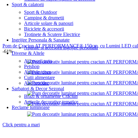
Sport & calatorii
Sport & Outdoor
Camping & drumetii
Articole solare & panouri
Biciclete & accesorii
Trotinete & Scutere Electrice
Ingrijire Personala & Sanatate
Pom de Craciun AT PERFORMANCE® 150cm, cu Lumini LED calde,
Aparate si accesorii ingrijire personala
-61%
Diverse & Altele
Accesorii auto
Petshop
Articole tutun
Cutii alimentare
Alte produse
Sarbatori & Decor Sezonal
Brazi & ornamente Crăciun
Articole decorative tematice
Reclame luminoase
Click pentru a mari