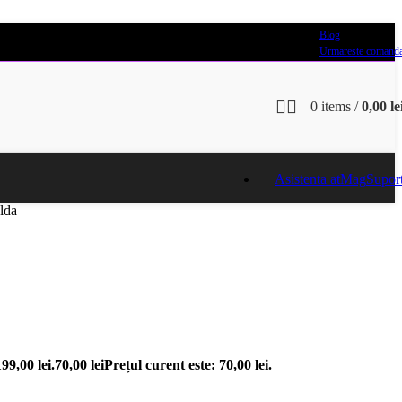
Blog
Urmareste comand
0
items
/
0,00
le
Asistenta atMag
Supor
lda
199,00 lei.
70,00
lei
Prețul curent este: 70,00 lei.