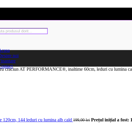
Acasa
Despre noi
Finantare
Contact
ntru craciun AT PERFORMANCE®, inaltime 60cm, leduri cu lumina ca
ime 120cm, 144 leduri cu lumina alb cald
Prețul inițial a fost: 
199,00
lei