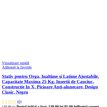
Vizualizare rapidă
Adăugați la favorite
Stativ pentru Orga, Inaltime si Latime Ajustabile,
Capacitate Maxima 25 Kg, Insertii de Cauciuc,
Constructie In X, Picioare Anti-alunecare, Design
Clasic, Negru
(0)
Prețul inițial a fost: 139,99 lei.
85,00
lei
Prețul curent
139,99
lei