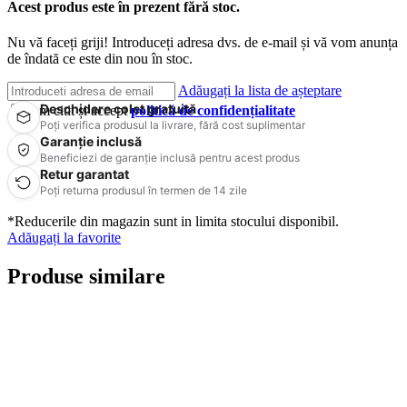
Acest produs este în prezent fără stoc.
Nu vă faceți griji! Introduceți adresa dvs. de e-mail și vă vom anunța
de îndată ce este din nou în stoc.
Adăugați la lista de așteptare
Deschidere colet gratuită
Am citit și accept
politică de confidențialitate
Poți verifica produsul la livrare, fără cost suplimentar
Garanție inclusă
Beneficiezi de garanție inclusă pentru acest produs
Retur garantat
Poți returna produsul în termen de 14 zile
*Reducerile din magazin sunt in limita stocului disponibil.
Adăugați la favorite
Produse similare