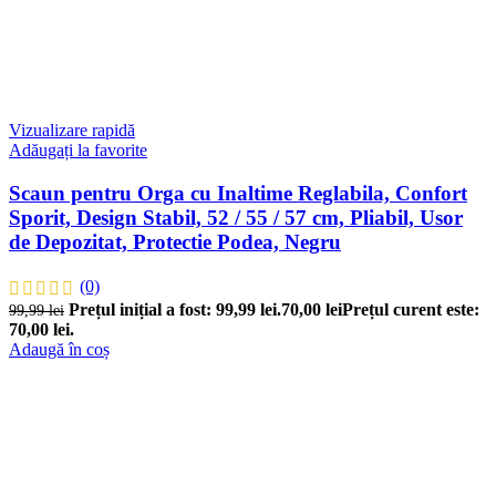
Vizualizare rapidă
Adăugați la favorite
Scaun pentru Orga cu Inaltime Reglabila, Confort
Sporit, Design Stabil, 52 / 55 / 57 cm, Pliabil, Usor
de Depozitat, Protectie Podea, Negru
(0)
Prețul inițial a fost: 99,99 lei.
70,00
lei
Prețul curent este:
99,99
lei
70,00 lei.
Adaugă în coș