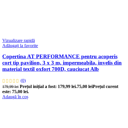
Vizualizare rapidă
Adăugați la favorite
Copertina AT PERFORMANCE pentru acoperis
cort tip pavilion, 3 x 3 m, impermeabila, invelis din
material textil oxfort 700D, cauciucat Alb
(0)
Prețul inițial a fost: 179,99 lei.
75,00
lei
Prețul curent
179,99
lei
este: 75,00 lei.
Adaugă în coș