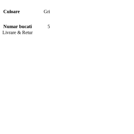
mobila, autoturisme si orice tip de suprafete
Culoare
Gri
Numar bucati
5
Livrare & Retur
Caracteristici:
• 100% microfibra
• Textura densa
• Universale: geamuri, mobilier, auto etc.
• Nu lasa scame
• Dimensiune 30x30cm