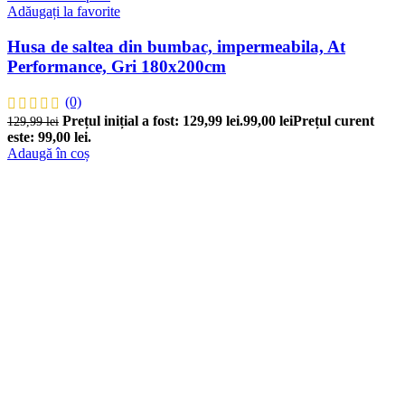
Adăugați la favorite
Husa de saltea din bumbac, impermeabila, At
Performance, Gri 180x200cm
(0)
Prețul inițial a fost: 129,99 lei.
99,00
lei
Prețul curent
129,99
lei
este: 99,00 lei.
Adaugă în coș