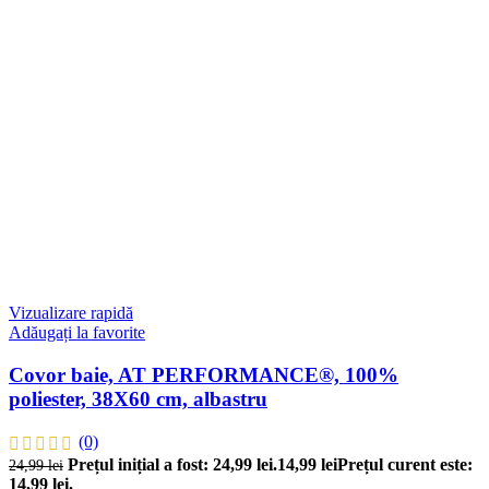
Vizualizare rapidă
Adăugați la favorite
Covor baie, AT PERFORMANCE®, 100%
poliester, 38X60 cm, albastru
(0)
Prețul inițial a fost: 24,99 lei.
14,99
lei
Prețul curent este:
24,99
lei
14,99 lei.