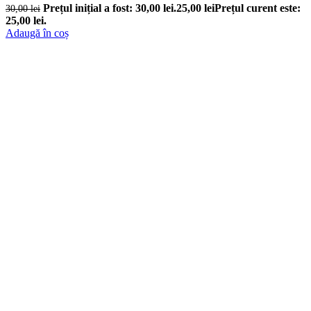
Prețul inițial a fost: 30,00 lei.
25,00
lei
Prețul curent este:
30,00
lei
25,00 lei.
Adaugă în coș