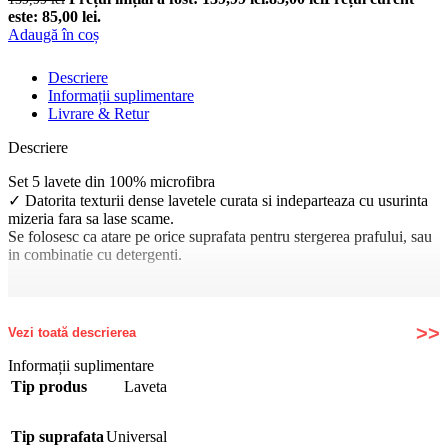
este: 85,00 lei.
Adaugă în coș
Descriere
Informații suplimentare
Livrare & Retur
Descriere
Set 5 lavete din 100% microfibra
✓ Datorita texturii dense lavetele curata si indeparteaza cu usurinta
mizeria fara sa lase scame.
Se folosesc ca atare pe orice suprafata pentru stergerea prafului, sau
in combinatie cu detergenti.
Vezi toată descrierea
Informații suplimentare
Tip produs
Laveta
Tip suprafata
Universal
✓ Universale: lavetele din microfibra sunt potrivite pentru geamuri,