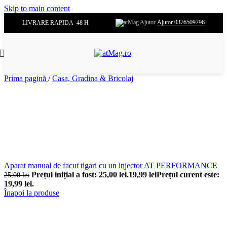
Skip to main content
Ajutor 0376509796
LIVRARE RAPIDA 48 H
Prima pagină
/
Casa, Gradina & Bricolaj
Aparat manual de facut tigari cu un injector AT PERFORMANCE
Prețul inițial a fost: 25,00 lei.
19,99
lei
Prețul curent este:
25,00
lei
19,99 lei.
Înapoi la produse