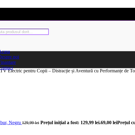
Acasa
Despre noi
Finantare
Contact
TV Electric pentru Copii – Distracție și Aventură cu Performanțe de T
Abur, Negru
Prețul inițial a fost: 129,99 lei.
69,00
lei
Prețul cu
129,99
lei