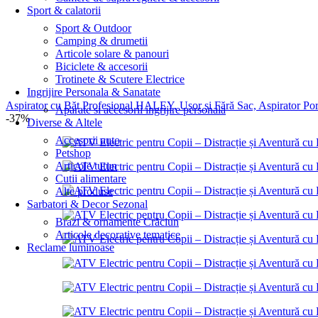
Sport & calatorii
Sport & Outdoor
Camping & drumetii
Articole solare & panouri
Biciclete & accesorii
Trotinete & Scutere Electrice
Ingrijire Personala & Sanatate
Aspirator cu Băț Profesional HALEY, Ușor și Fără Sac, Aspirator Port
Aparate si accesorii ingrijire personala
-37%
Diverse & Altele
Accesorii auto
Petshop
Articole tutun
Cutii alimentare
Alte produse
Sarbatori & Decor Sezonal
Brazi & ornamente Crăciun
Articole decorative tematice
Reclame luminoase