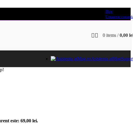
Blog
Urmareste comand
0
items
/
0,00
le
Asistenta atMag
Supor
op!
rent este: 69,00 lei.