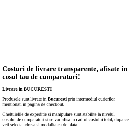
Tensiune de lucru: 36V
Putere nominală: 100W / Putere maximă: 800W
Capacitate de tăiere: max. 25 mm
Motor brushless (fără perii) – durată de viață extinsă
Acumulatori: 2x 36V 2000mAh
Nivel de zgomot redus și rezistență ridicată la uzură
Sistem de schimb rapid al bateriei
Costuri de livrare transparente, afisate in
Ușor de întreținut și curățat
cosul tau de cumparaturi!
Pachetul include:
Livrare in BUCURESTI
Foarfecă electrică
Produsele sunt livrate in
Bucuresti
prin intermediul curierilor
2 acumulatori
de mare capacitate
mentionati in pagina de checkout.
Încărcător rapid
Cheltuielile de expeditie si manipulare sunt stabilite la nivelul
cosului de cumparaturi si se vor afisa in cadrul costului total, dupa ce
Geantă profesională de transport
veti selecta adresa si modalitatea de plata.
🔧
Alege AT PERFORMANCE® și transformă întreținerea