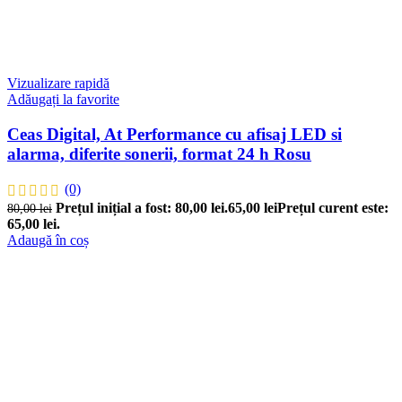
Vizualizare rapidă
Adăugați la favorite
Ceas Digital, At Performance cu afisaj LED si
alarma, diferite sonerii, format 24 h Rosu
(0)
Prețul inițial a fost: 80,00 lei.
65,00
lei
Prețul curent este:
80,00
lei
65,00 lei.
Adaugă în coș