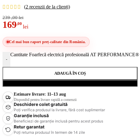
(
2
recenzii de la clienți)
239
,00
lei
169
,00
lei
Cel mai bun raport preț-calitate din România.
Cantitate Foarfecă electrică profesională AT PERFORMANCE® 36V,
-
ADAUGĂ ÎN COȘ
Cumpără acum
Estimare livrare:
11–13 aug
Disponibil pentru livrare rapidă a comenzii
Deschidere colet gratuită
Poți verifica produsul la livrare, fără cost suplimentar
Garanție inclusă
Beneficiezi de garanție inclusă pentru acest produs
Retur garantat
Poți returna produsul în termen de 14 zile