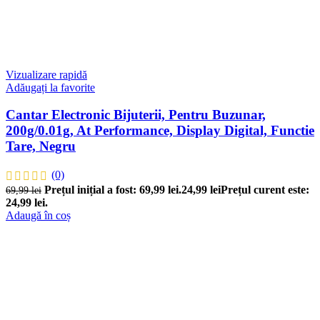
Vizualizare rapidă
Adăugați la favorite
Cantar Electronic Bijuterii, Pentru Buzunar,
200g/0.01g, At Performance, Display Digital, Functie
Tare, Negru
(0)
Prețul inițial a fost: 69,99 lei.
24,99
lei
Prețul curent este:
69,99
lei
24,99 lei.
Adaugă în coș