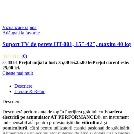
Vizualizare rapidă
Adăugați la favorite
Suport TV de perete HT-001, 15″-42″, maxim 40 kg
(0)
Prețul inițial a fost: 35,00 lei.
25,00
lei
Prețul curent este:
35,00
lei
25,00 lei.
Citește mai mult
Descriere
Livrare & Retur
Descriere
Descoperă performanța de top în îngrijirea grădinii cu
Foarfeca
electrică pe acumulator AT PERFORMANCE®
, un instrument
indispensabil atât pentru profesioniștii din
viticultură și
pomicultură
, cât și pentru utilizatorii casnici pasionați de grădinărit.
Alimentată de un acumulator puternic de
36V
și dotată cu un
motor