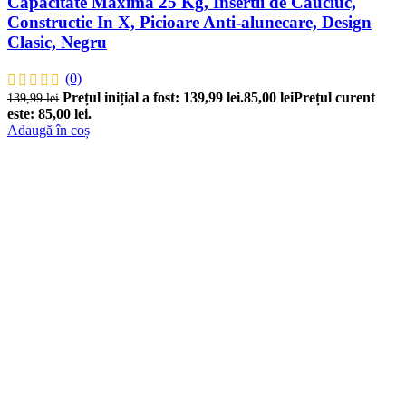
Capacitate Maxima 25 Kg, Insertii de Cauciuc,
Constructie In X, Picioare Anti-alunecare, Design
Clasic, Negru
(0)
Prețul inițial a fost: 139,99 lei.
85,00
lei
Prețul curent
139,99
lei
este: 85,00 lei.
Adaugă în coș