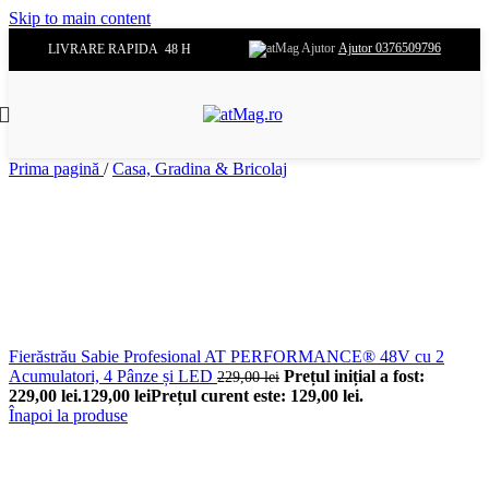
Skip to main content
Ajutor 0376509796
LIVRARE RAPIDA 48 H
Prima pagină
/
Casa, Gradina & Bricolaj
Fierăstrău Sabie Profesional AT PERFORMANCE® 48V cu 2
Acumulatori, 4 Pânze și LED
Prețul inițial a fost:
229,00
lei
229,00 lei.
129,00
lei
Prețul curent este: 129,00 lei.
Înapoi la produse