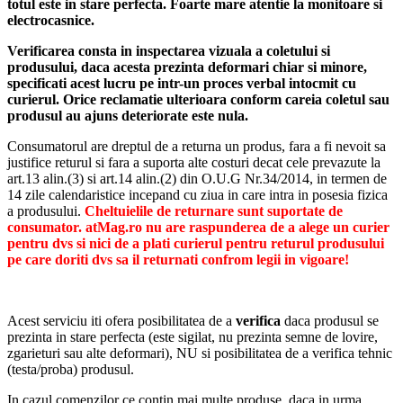
totul este in stare perfecta. Foarte mare atentie la monitoare si
electrocasnice.
Verificarea consta in inspectarea vizuala a coletului si
produsului, daca acesta prezinta deformari chiar si minore,
specificati acest lucru pe intr-un proces verbal intocmit cu
curierul.
Orice reclamatie ulterioara conform careia coletul sau
produsul au ajuns deteriorate este nula.
Consumatorul are dreptul de a returna un produs, fara a fi nevoit sa
justifice returul si fara a suporta alte costuri decat cele prevazute la
art.13 alin.(3) si art.14 alin.(2) din O.U.G Nr.34/2014, in termen de
14 zile calendaristice incepand cu ziua in care intra in posesia fizica
a produsului.
Cheltuielile de returnare sunt suportate de
consumator. atMag.ro nu are raspunderea de a alege un curier
pentru dvs si nici de a plati curierul pentru returul produsului
pe care doriti dvs sa il returnati confrom legii in vigoare!
Acest serviciu iti ofera posibilitatea de a
verifica
daca produsul se
prezinta in stare perfecta (este sigilat, nu prezinta semne de lovire,
zgarieturi sau alte deformari), NU si posibilitatea de a verifica tehnic
(testa/proba) produsul.
In cazul comenzilor ce contin mai multe produse, daca in urma