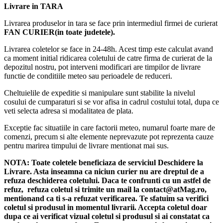
Livrare in TARA
grădinii într-o activitate eficientă, rapidă și fără efort.
Perfectă
pentru fiecare sezon de tăiere!
Livrarea produselor in tara se face prin intermediul firmei de curierat
FAN CURIER(in toate judetele).
Livrarea coletelor se face in 24-48h. Acest timp este calculat avand
ca moment initial ridicarea coletului de catre firma de curierat de la
depozitul nostru, pot interveni modificari are timpilor de livrare
functie de conditiile meteo sau perioadele de reduceri.
Cheltuielile de expeditie si manipulare sunt stabilite la nivelul
cosului de cumparaturi si se vor afisa in cadrul costului total, dupa ce
veti selecta adresa si modalitatea de plata.
Exceptie fac situatiile in care factorii meteo, numarul foarte mare de
comenzi, precum si alte elemente neprevazute pot reprezenta cauze
pentru marirea timpului de livrare mentionat mai sus.
NOTA:
Toate coletele beneficiaza de serviciul Deschidere la
Livrare. Asta inseamna ca niciun curier nu are dreptul de a
refuza deschiderea coletului. Daca te confrunti cu un astfel de
refuz, refuza coletul si trimite un mail la contact@atMag.ro,
mentionand ca ti s-a refuzat verificarea.
Te sfatuim sa verifici
coletul si produsul in momentul livrarii. Accepta coletul doar
dupa ce ai verificat vizual coletul si produsul si ai constatat ca