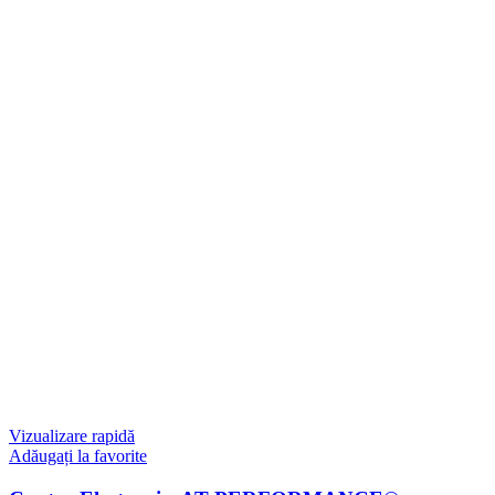
Vizualizare rapidă
Adăugați la favorite