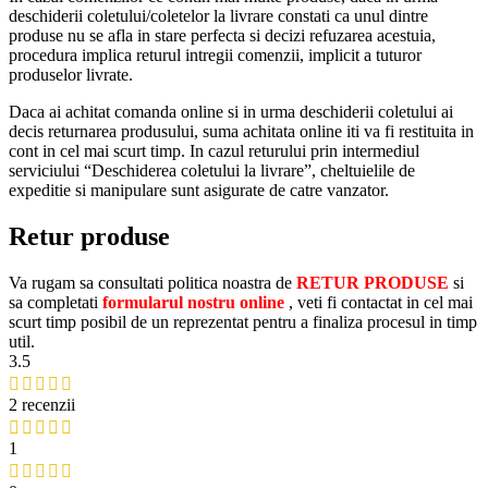
deschiderii coletului/coletelor la livrare constati ca unul dintre
produse nu se afla in stare perfecta si decizi refuzarea acestuia,
procedura implica returul intregii comenzii, implicit a tuturor
produselor livrate.
Daca ai achitat comanda online si in urma deschiderii coletului ai
decis returnarea produsului, suma achitata online iti va fi restituita in
cont in cel mai scurt timp. In cazul returului prin intermediul
serviciului “Deschiderea coletului la livrare”, cheltuielile de
expeditie si manipulare sunt asigurate de catre vanzator.
Retur produse
Va rugam sa consultati politica noastra de
RETUR PRODUSE
si
sa completati
formularul nostru online
, veti fi contactat in cel mai
scurt timp posibil de un reprezentat pentru a finaliza procesul in timp
util.
3.5
2 recenzii
1