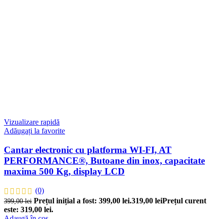
Vizualizare rapidă
Adăugați la favorite
Cantar electronic cu platforma WI-FI, AT
PERFORMANCE®, Butoane din inox, capacitate
maxima 500 Kg, display LCD
(0)
Prețul inițial a fost: 399,00 lei.
319,00
lei
Prețul curent
399,00
lei
este: 319,00 lei.
Adaugă în coș