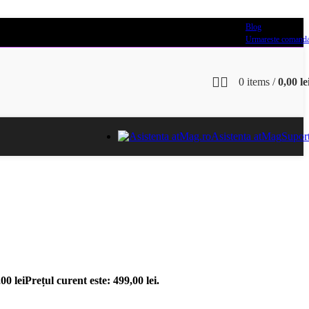
Blog
Urmareste comand
0
items
/
0,00
le
Asistenta atMag
Supor
,00
lei
Prețul curent este: 499,00 lei.