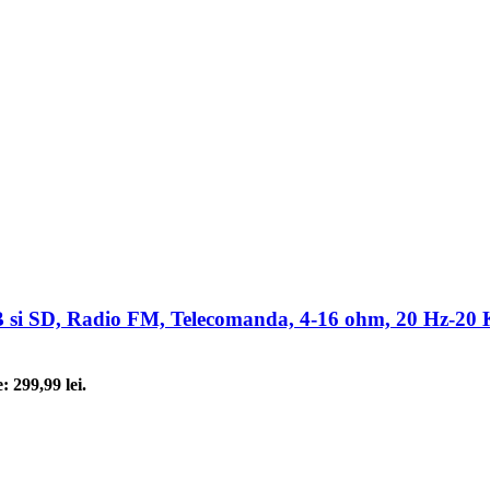
SB si SD, Radio FM, Telecomanda, 4-16 ohm, 20 Hz-20
: 299,99 lei.