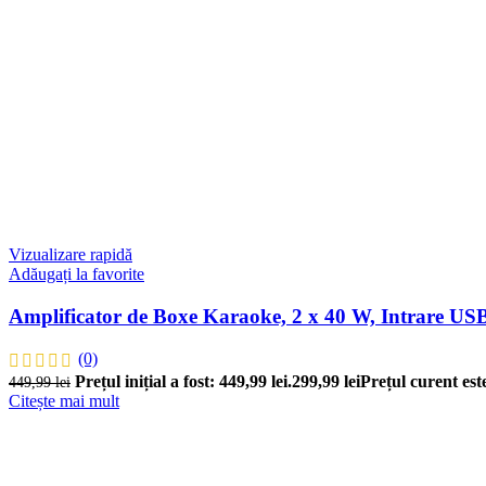
Vizualizare rapidă
Adăugați la favorite
Amplificator de Boxe Karaoke, 2 x 40 W, Intrare U
(0)
Prețul inițial a fost: 449,99 lei.
299,99
lei
Prețul curent este
449,99
lei
Citește mai mult