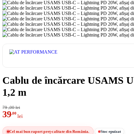
Cablu de încărcare USAMS USB
1,2 m
79
,00
lei
39
,00
lei
Cel mai bun raport preț-calitate din România.
Stoc epuizat