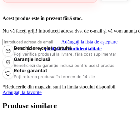
Acest produs este în prezent fără stoc.
Nu vă faceți griji! Introduceți adresa dvs. de e-mail și vă vom anunța d
Adăugați la lista de așteptare
Deschidere colet gratuită
Am citit și accept
politică de confidențialitate
Poți verifica produsul la livrare, fără cost suplimentar
Garanție inclusă
Beneficiezi de garanție inclusă pentru acest produs
Retur garantat
Poți returna produsul în termen de 14 zile
*Reducerile din magazin sunt in limita stocului disponibil.
Adăugați la favorite
Produse similare