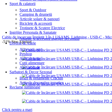
Sport & calatorii
Sport & Outdoor
Camping & drumetii
Articole solare & panouri
Biciclete & accesorii
Trotinete & Scutere Electrice
Ingrijire Personala & Sanatate
Cablu de incarcare împletit 3 în 1 USAMS, Lightning - USB-C - M
Aparate si accesorii ingrijire personala
-51%
Stoc Epuizat
Diverse & Altele
Accesorii auto
Petshop
Articole tutun
Cutii alimentare
Alte produse
Sarbatori & Decor Sezonal
Brazi & ornamente Crăciun
Articole decorative tematice
Reclame luminoase
Click pentru a mari