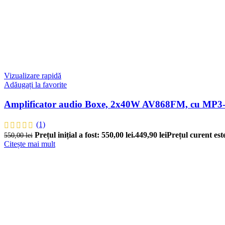
Vizualizare rapidă
Adăugați la favorite
Amplificator audio Boxe, 2x40W AV868FM, cu MP3-p
(1)
Prețul inițial a fost: 550,00 lei.
449,90
lei
Prețul curent este
550,00
lei
Citește mai mult