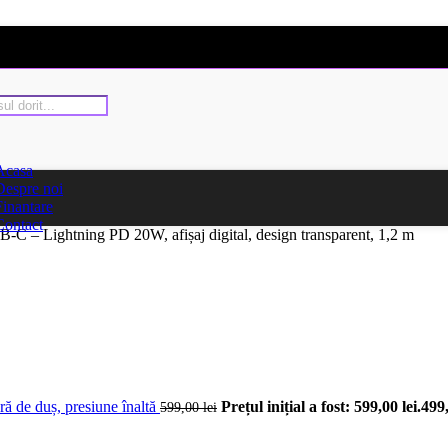
Acasa
Despre noi
Finantare
Contact
 – Lightning PD 20W, afișaj digital, design transparent, 1,2 m
ră de duș, presiune înaltă
Prețul inițial a fost: 599,00 lei.
499
599,00
lei