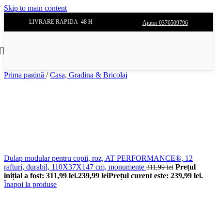
Skip to main content
LIVRARE RAPIDA 48 H
Ajutor 0376509796
Prima pagină
/
Casa, Gradina & Bricolaj
Dulap modular pentru copii, roz, AT PERFORMANCE®, 12
rafturi, durabil, 110X37X147 cm, monumente
Prețul
311,99
lei
inițial a fost: 311,99 lei.
239,99
lei
Prețul curent este: 239,99 lei.
Înapoi la produse