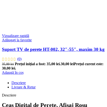
Vizualizare rapidă
Adăugați la favorite
Suport TV de perete HT-002, 32″-55″, maxim 30 kg
(0)
Prețul inițial a fost: 35,00 lei.
30,00
lei
Prețul curent este:
35,00
lei
30,00 lei.
Adaugă în coș
Descriere
Livrare & Retur
Descriere
Ceas Digital de Perete, Afisaj Rosu