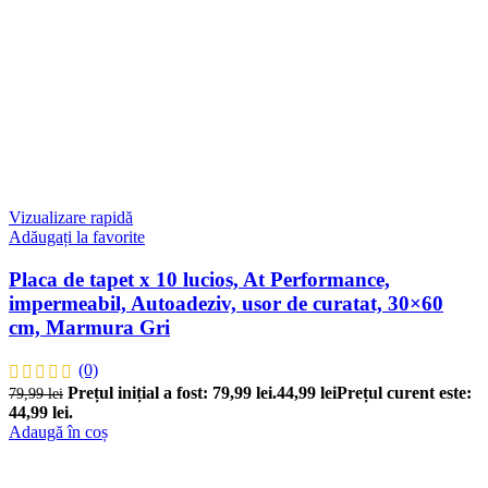
Vizualizare rapidă
Adăugați la favorite
Placa de tapet x 10 lucios, At Performance,
impermeabil, Autoadeziv, usor de curatat, 30×60
cm, Marmura Gri
(0)
Prețul inițial a fost: 79,99 lei.
44,99
lei
Prețul curent este:
79,99
lei
44,99 lei.
Adaugă în coș