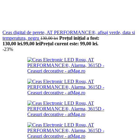
Ceas digital de perete, AT PERFORMANCE®, afisaj verde, data si
temperatura, negru
Prețul inițial a fost:
130,00
lei
130,00 lei.
99,00
lei
Prețul curent este: 99,00 lei.
-23%