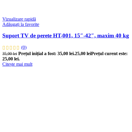
Vizualizare rapidă
Adăugați la favorite
Suport TV de perete HT-001, 15″-42″, maxim 40 kg
(0)
Prețul inițial a fost: 35,00 lei.
25,00
lei
Prețul curent este:
35,00
lei
25,00 lei.
Citește mai mult