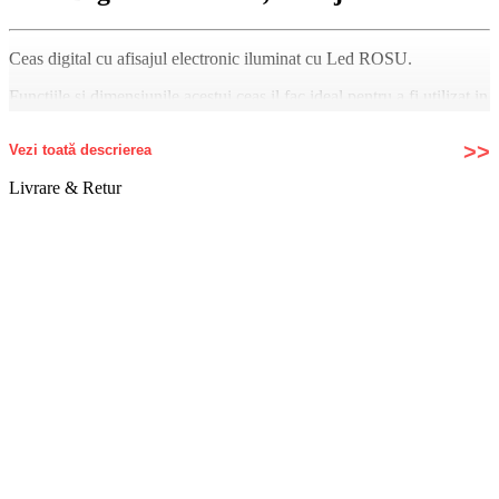
Ceas digital cu afisajul electronic iluminat cu Led ROSU.
Functiile si dimensiunile acestui ceas il fac ideal pentru a fi utilizat in
sali de concerte, sali de conferinte, sali de concursuri sportive sau
centre de actiuni.
Vezi toată descrierea
Datorita afisajului mare si claritatii ridicate, acest ceas poate fi
Livrare & Retur
montat atat pe perete la distante medii, cat si pe briou sau masa.
Ceasul functioneaza alimentat la priza printr-un alimentator de 5V
(inclus) si cablul USB – DC 2.1mm (inclus).