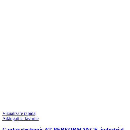
Vizualizare rapidă
Adăugați la favorite
Cantar electronic AT PERFORMANCE, industrial