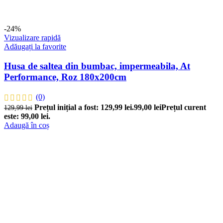
-24%
Vizualizare rapidă
Adăugați la favorite
Husa de saltea din bumbac, impermeabila, At
Performance, Roz 180x200cm
(0)
Prețul inițial a fost: 129,99 lei.
99,00
lei
Prețul curent
129,99
lei
este: 99,00 lei.
Adaugă în coș