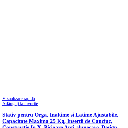
Vizualizare rapidă
Adăugați la favorite
Stativ pentru Orga, Inaltime si Latime Ajustabile,
Capacitate Maxima 25 Kg, Insertii de Cauciuc,
Constructie In X, Picioare Anti-alunecare, Design