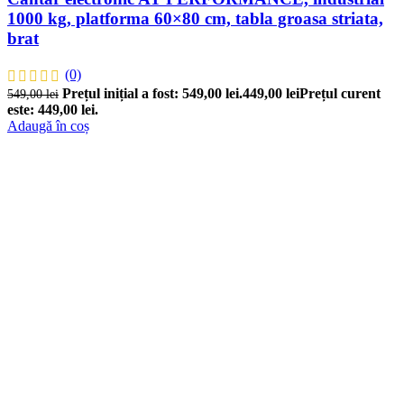
1000 kg, platforma 60×80 cm, tabla groasa striata,
brat
(0)
Prețul inițial a fost: 549,00 lei.
449,00
lei
Prețul curent
549,00
lei
este: 449,00 lei.
Adaugă în coș