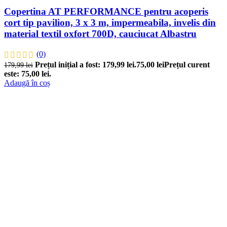
Copertina AT PERFORMANCE pentru acoperis
cort tip pavilion, 3 x 3 m, impermeabila, invelis din
material textil oxfort 700D, cauciucat Albastru
(0)
Prețul inițial a fost: 179,99 lei.
75,00
lei
Prețul curent
179,99
lei
este: 75,00 lei.
Adaugă în coș