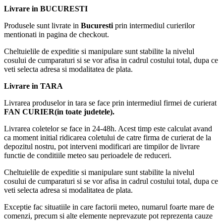
✔ Utilizare Versatilă – Perfect pentru grădini, curți, terase, camping,
Livrare in BUCURESTI
piețe, târguri sau evenimente corporate.
✔ Culoare Albastru Elegant – Un aspect modern și vibrant, care se
Produsele sunt livrate in
Bucuresti
prin intermediul curierilor
potrivește în orice decor exterior.
mentionati in pagina de checkout.
Transformă orice spațiu într-o zonă confortabilă și protejată!
Cheltuielile de expeditie si manipulare sunt stabilite la nivelul
Alege Cortul Pavilion AT PERFORMANCE® 3x3m pentru
cosului de cumparaturi si se vor afisa in cadrul costului total, dupa ce
evenimente de neuitat, indiferent de vreme! Comandă acum și
veti selecta adresa si modalitatea de plata.
bucură-te de confort în aer liber! 🚀
Livrare in TARA
ATENTIE:
Livrarea produselor in tara se face prin intermediul firmei de curierat
A nu se folosi niciun obiect ascutit pentru deschiderea peodusului
FAN CURIER(in toate judetele).
Livrarea coletelor se face in 24-48h. Acest timp este calculat avand
ca moment initial ridicarea coletului de catre firma de curierat de la
depozitul nostru, pot interveni modificari are timpilor de livrare
functie de conditiile meteo sau perioadele de reduceri.
Cheltuielile de expeditie si manipulare sunt stabilite la nivelul
cosului de cumparaturi si se vor afisa in cadrul costului total, dupa ce
veti selecta adresa si modalitatea de plata.
Exceptie fac situatiile in care factorii meteo, numarul foarte mare de
comenzi, precum si alte elemente neprevazute pot reprezenta cauze