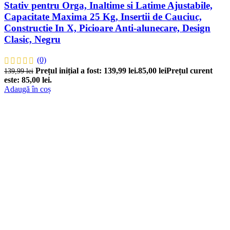
Stativ pentru Orga, Inaltime si Latime Ajustabile,
Capacitate Maxima 25 Kg, Insertii de Cauciuc,
Constructie In X, Picioare Anti-alunecare, Design
Clasic, Negru
(0)
Prețul inițial a fost: 139,99 lei.
85,00
lei
Prețul curent
139,99
lei
este: 85,00 lei.
Adaugă în coș