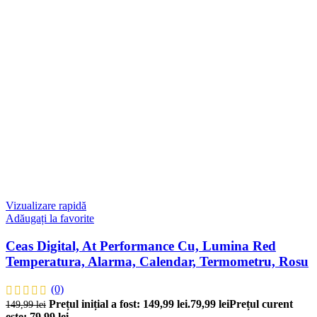
Vizualizare rapidă
Adăugați la favorite
Ceas Digital, At Performance Cu, Lumina Red
Temperatura, Alarma, Calendar, Termometru, Rosu
(0)
Prețul inițial a fost: 149,99 lei.
79,99
lei
Prețul curent
149,99
lei
este: 79,99 lei.