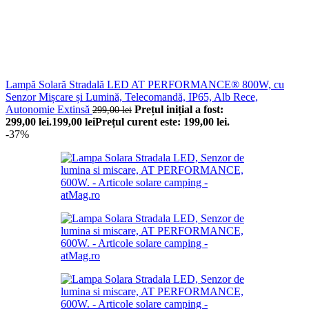
Lampă Solară Stradală LED AT PERFORMANCE® 800W, cu
Senzor Mișcare și Lumină, Telecomandă, IP65, Alb Rece,
Autonomie Extinsă
Prețul inițial a fost:
299,00
lei
299,00 lei.
199,00
lei
Prețul curent este: 199,00 lei.
-37%