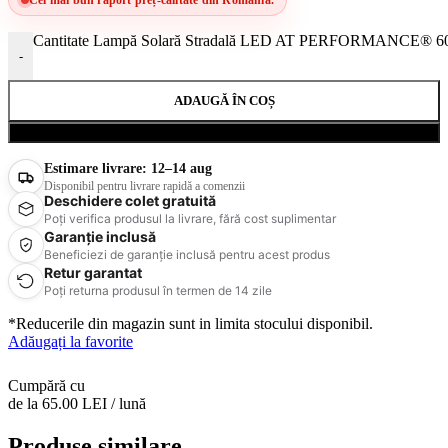
Cel mai bun raport preț-calitate din România.
Cantitate Lampă Solară Stradală LED AT PERFORMANCE® 600W,
-
ADAUGĂ ÎN COȘ
Cumpără acum
Estimare livrare:
12–14 aug
Disponibil pentru livrare rapidă a comenzii
Deschidere colet gratuită
Poți verifica produsul la livrare, fără cost suplimentar
Garanție inclusă
Beneficiezi de garanție inclusă pentru acest produs
Retur garantat
Poți returna produsul în termen de 14 zile
*Reducerile din magazin sunt in limita stocului disponibil.
Adăugați la favorite
Cumpără cu
de la 65.00 LEI / lună
Produse similare