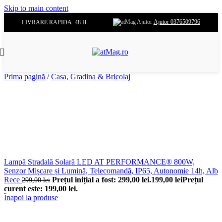
Skip to main content
Ajutor 0376509796
LIVRARE RAPIDA 48 H
Prima pagină
/
Casa, Gradina & Bricolaj
Lampă Stradală Solară LED AT PERFORMANCE® 800W,
Senzor Mișcare și Lumină, Telecomandă, IP65, Autonomie 14h, Alb
Rece
Prețul inițial a fost: 299,00 lei.
199,00
lei
Prețul
299,00
lei
curent este: 199,00 lei.
Înapoi la produse