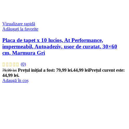
Vizualizare rapidă
Adăugați la favorite
Placa de tapet x 10 lucios, At Performance,
impermeabil, Autoadeziv, usor de curatat, 30×60
cm, Marmura Gri
(0)
Prețul inițial a fost: 79,99 lei.
44,99
lei
Prețul curent este:
79,99
lei
44,99 lei.
Adaugă în coș