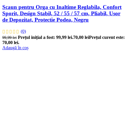
Scaun pentru Orga cu Inaltime Reglabila, Confort
Sporit, Design Stabil, 52 / 55 / 57 cm, Pliabil, Usor
de Depozitat, Protectie Podea, Negru
(0)
Prețul inițial a fost: 99,99 lei.
70,00
lei
Prețul curent este:
99,99
lei
70,00 lei.
Adaugă în coș