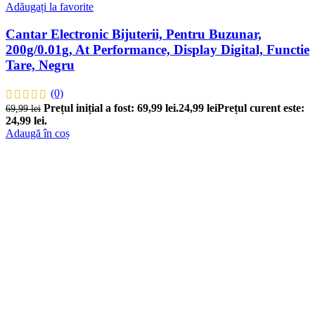
Adăugați la favorite
Cantar Electronic Bijuterii, Pentru Buzunar,
200g/0.01g, At Performance, Display Digital, Functie
Tare, Negru
(0)
Prețul inițial a fost: 69,99 lei.
24,99
lei
Prețul curent este:
69,99
lei
24,99 lei.
Adaugă în coș