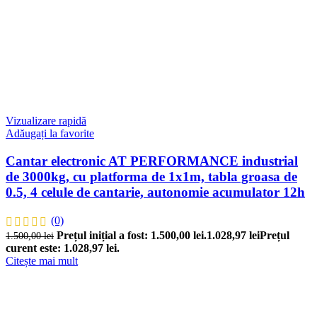
Vizualizare rapidă
Adăugați la favorite
Cantar electronic AT PERFORMANCE industrial
de 3000kg, cu platforma de 1x1m, tabla groasa de
0.5, 4 celule de cantarie, autonomie acumulator 12h
(0)
Prețul inițial a fost: 1.500,00 lei.
1.028,97
lei
Prețul
1.500,00
lei
curent este: 1.028,97 lei.
Citește mai mult