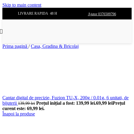
Skip to main content
LIVRARE RAPIDA 48 H
Ajutor 0376509796
Prima pagină
/
Casa, Gradina & Bricolaj
Cantar digital de precizie, Fuzion TU-X, 200g / 0.01g, 6 unitati, de
bijuterii
Prețul inițial a fost: 139,99 lei.
69,99
lei
Prețul
139,99
lei
curent este: 69,99 lei.
Înapoi la produse