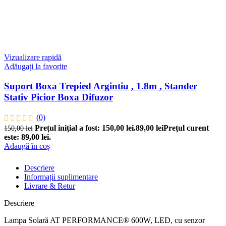
Vizualizare rapidă
Adăugați la favorite
Suport Boxa Trepied Argintiu , 1.8m , Stander
Stativ Picior Boxa Difuzor
(0)
Prețul inițial a fost: 150,00 lei.
89,00
lei
Prețul curent
150,00
lei
este: 89,00 lei.
Adaugă în coș
Descriere
Informații suplimentare
Livrare & Retur
Descriere
Lampa Solară AT PERFORMANCE® 600W, LED, cu senzor