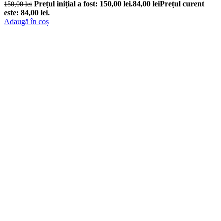
Prețul inițial a fost: 150,00 lei.
84,00
lei
Prețul curent
150,00
lei
este: 84,00 lei.
Adaugă în coș