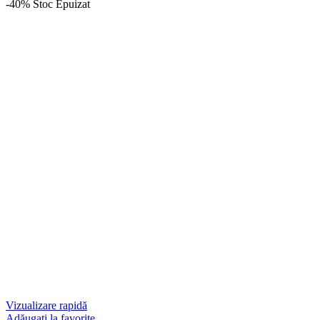
-40%
Stoc Epuizat
Vizualizare rapidă
Adăugați la favorite