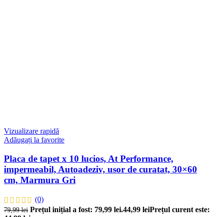
Vizualizare rapidă
Adăugați la favorite
Placa de tapet x 10 lucios, At Performance,
impermeabil, Autoadeziv, usor de curatat, 30×60
cm, Marmura Gri
(0)
Prețul inițial a fost: 79,99 lei.
44,99
lei
Prețul curent este:
79,99
lei