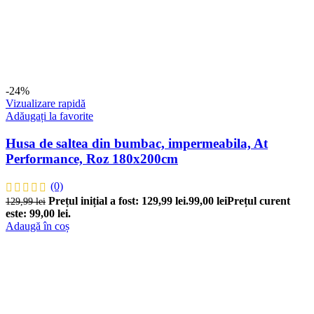
-24%
Vizualizare rapidă
Adăugați la favorite
Husa de saltea din bumbac, impermeabila, At
Performance, Roz 180x200cm
(0)
Prețul inițial a fost: 129,99 lei.
99,00
lei
Prețul curent
129,99
lei
este: 99,00 lei.
Adaugă în coș