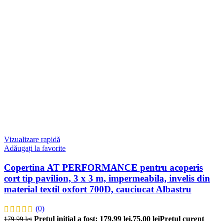
Vizualizare rapidă
Adăugați la favorite
Copertina AT PERFORMANCE pentru acoperis
cort tip pavilion, 3 x 3 m, impermeabila, invelis din
material textil oxfort 700D, cauciucat Albastru
(0)
Prețul inițial a fost: 179,99 lei.
75,00
lei
Prețul curent
179,99
lei