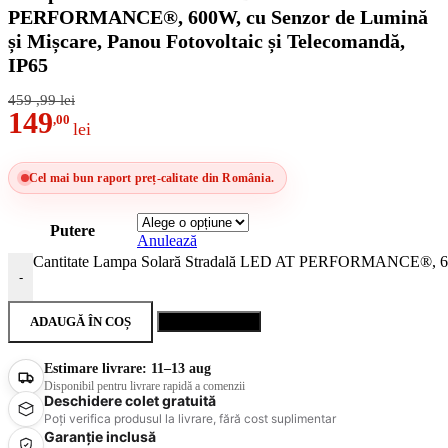
PERFORMANCE®, 600W, cu Senzor de Lumină
și Mișcare, Panou Fotovoltaic și Telecomandă,
IP65
459
,99
lei
149
,00
lei
Cel mai bun raport preț-calitate din România.
Putere
Anulează
Cantitate Lampa Solară Stradală LED AT PERFORMANCE®, 600W,
-
ADAUGĂ ÎN COȘ
Cumpără acum
Estimare livrare:
11–13 aug
Disponibil pentru livrare rapidă a comenzii
Deschidere colet gratuită
Poți verifica produsul la livrare, fără cost suplimentar
Garanție inclusă