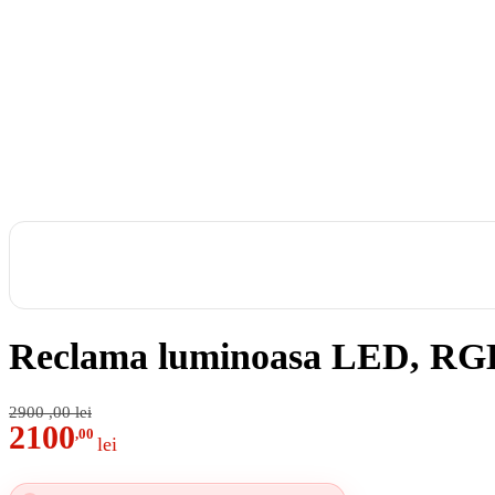
Reclama luminoasa LED, RGB, 
2900
,00
lei
2100
,00
lei