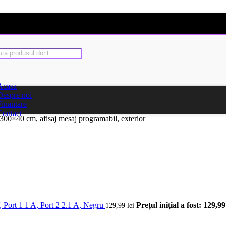
Acasa
Despre noi
Finantare
Contact
0×40 cm, afisaj mesaj programabil, exterior
 Port 1 1 A, Port 2 2.1 A, Negru
Prețul inițial a fost: 129,99 
129,99
lei