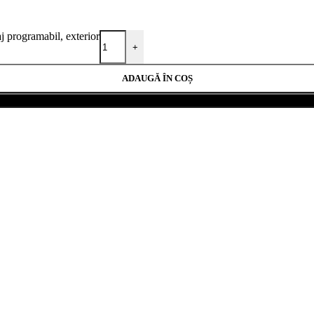
 programabil, exterior
+
ADAUGĂ ÎN COȘ
Cumpără acum