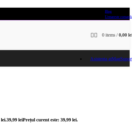
Blog
Urmareste comand
0
items
/
0,00
le
Asistenta atMag
Supor
lei.
39,99
lei
Prețul curent este: 39,99 lei.