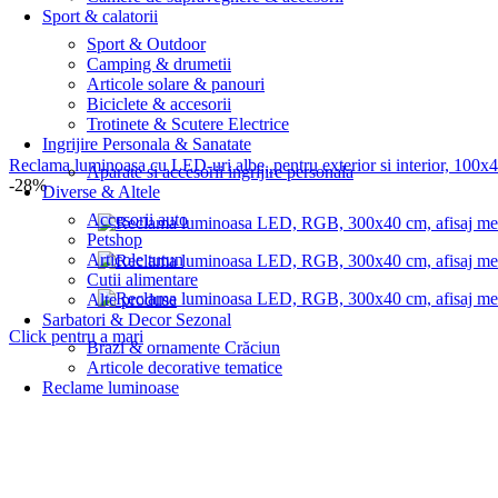
Sport & calatorii
Sport & Outdoor
Camping & drumetii
Articole solare & panouri
Biciclete & accesorii
Trotinete & Scutere Electrice
Ingrijire Personala & Sanatate
Reclama luminoasa cu LED-uri albe, pentru exterior si interior, 100x4
Aparate si accesorii ingrijire personala
-28%
Diverse & Altele
Accesorii auto
Petshop
Articole tutun
Cutii alimentare
Alte produse
Sarbatori & Decor Sezonal
Click pentru a mari
Brazi & ornamente Crăciun
Articole decorative tematice
Reclame luminoase