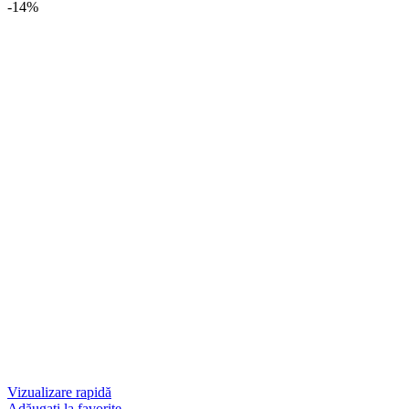
-14%
Vizualizare rapidă
Adăugați la favorite