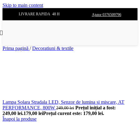
Skip to main content
LIVRARE RAPIDA 48 H
Ajutor 0376509796
Prima pagină
/
Decoratiuni & textile
Lampa Solara Stradala LED, Senzor de lumina si miscare, AT
PERFORMANCE, 800W
Prețul inițial a fost:
249,00
lei
249,00 lei.
179,00
lei
Prețul curent este: 179,00 lei.
Înapoi la produse