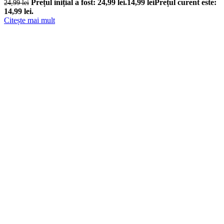
Prețul inițial a fost: 24,99 lei.
14,99
lei
Prețul curent este:
24,99
lei
14,99 lei.
Citește mai mult