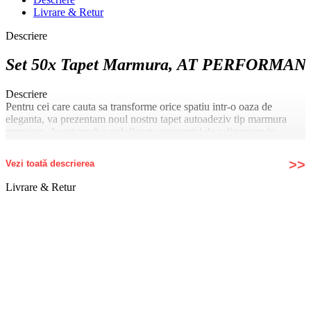
Livrare & Retur
Descriere
Set 50x Tapet Marmura, AT PERFORMANCE®, 
Descriere
Pentru cei care cauta sa transforme orice spatiu intr-o oaza de
eleganta, va prezentam noul nostru tapet autoadeziv tip marmura
premium. Acest produs redefineste conceptul de rafinament in
designul interior, dand viata imaginilor in marmura cu o serie de
caracteristici incredibile.
Vezi toată descrierea
Rezistent la Apa si Caldura:
Livrare & Retur
Cu acest tapet premium, nu trebuie sa va faceti griji cu privire la
umezeala sau caldura din spatiul dumneavoastra. Acesta este
complet rezistent la apa, protejandu-va astfel impotriva deteriorarilor
cauzate de umiditate. De asemenea, rezista fara probleme la
temperaturi ridicate, astfel incat se poate folosi in bucatarii sau in
apropierea surselor de caldura, fara a se deforma sau decolora.
Ajustabil si Usor de Montat:
Cu un sistem inovator de autoadeziune, montarea acestui tapet este o