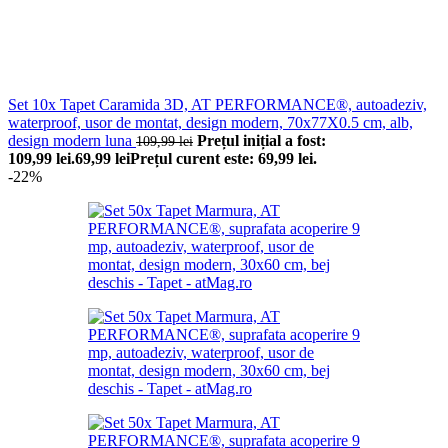
Set 10x Tapet Caramida 3D, AT PERFORMANCE®, autoadeziv,
waterproof, usor de montat, design modern, 70x77X0.5 cm, alb,
design modern luna
Prețul inițial a fost:
109,99
lei
109,99 lei.
69,99
lei
Prețul curent este: 69,99 lei.
-22%