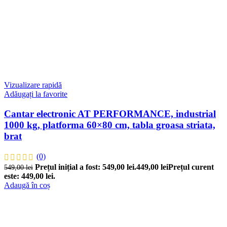
Vizualizare rapidă
Adăugați la favorite
Cantar electronic AT PERFORMANCE, industrial
1000 kg, platforma 60×80 cm, tabla groasa striata,
brat
(0)
Prețul inițial a fost: 549,00 lei.
449,00
lei
Prețul curent
549,00
lei
este: 449,00 lei.
Adaugă în coș