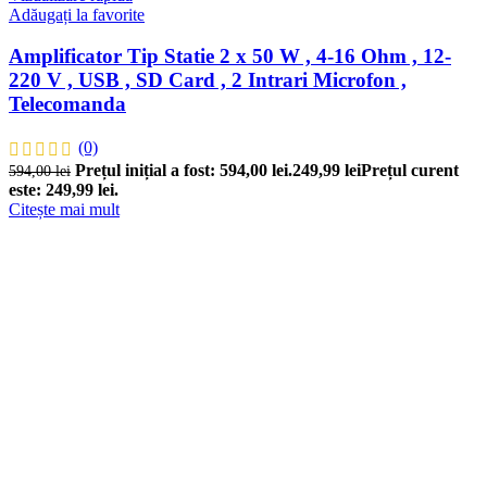
Adăugați la favorite
Amplificator Tip Statie 2 x 50 W , 4-16 Ohm , 12-
220 V , USB , SD Card , 2 Intrari Microfon ,
Telecomanda
(0)
Prețul inițial a fost: 594,00 lei.
249,99
lei
Prețul curent
594,00
lei
este: 249,99 lei.
Citește mai mult