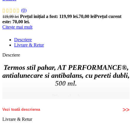
(0)
Prețul inițial a fost: 119,99 lei.
70,00
lei
Prețul curent
119,99
lei
este: 70,00 lei.
Citește mai mult
Descriere
Livrare & Retur
Descriere
Termos stil pahar, AT PERFORMANCE®,
antialunecare si antibalans, cu pereti dubli,
500 ml.
Dimensiuni:
18.5 x 8 x 8 cm
Vezi toată descrierea
Livrare & Retur
Baza exterioara a paharului este formata dintr-un pad
tip ventuza cu proprietarietati antialunecare si