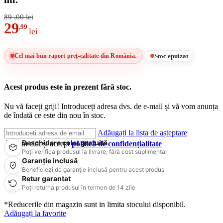
89
,00
lei
29
,99
lei
Stoc epuizat
Cel mai bun raport preț-calitate din România.
Acest produs este în prezent fără stoc.
Nu vă faceți griji! Introduceți adresa dvs. de e-mail și vă vom anunța
de îndată ce este din nou în stoc.
Adăugați la lista de așteptare
Deschidere colet gratuită
Am citit și accept
politică de confidențialitate
Poți verifica produsul la livrare, fără cost suplimentar
Garanție inclusă
Beneficiezi de garanție inclusă pentru acest produs
Retur garantat
Poți returna produsul în termen de 14 zile
*Reducerile din magazin sunt in limita stocului disponibil.
Adăugați la favorite