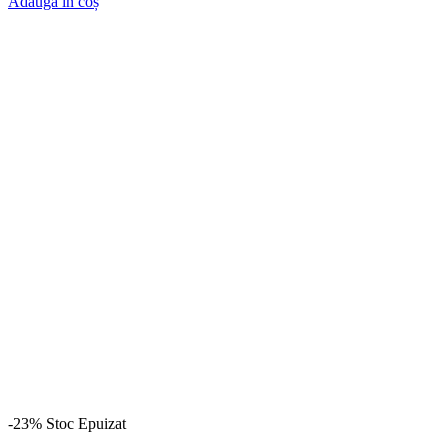
Adaugă în coș
-23%
Stoc Epuizat