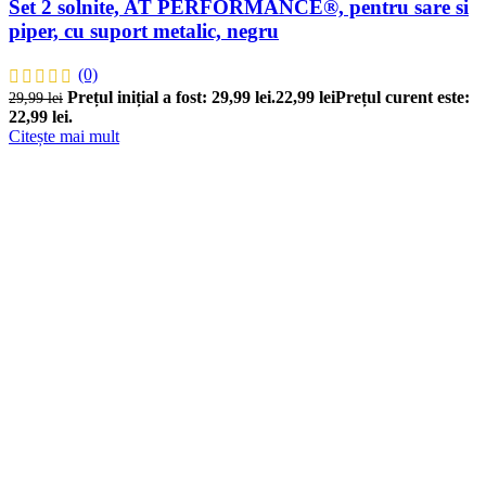
Set 2 solnite, AT PERFORMANCE®, pentru sare si
piper, cu suport metalic, negru
(0)
Prețul inițial a fost: 29,99 lei.
22,99
lei
Prețul curent este:
29,99
lei
22,99 lei.
Citește mai mult