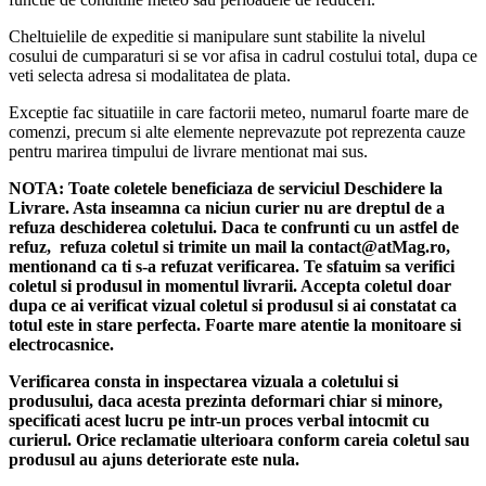
Cheltuielile de expeditie si manipulare sunt stabilite la nivelul
cosului de cumparaturi si se vor afisa in cadrul costului total, dupa ce
veti selecta adresa si modalitatea de plata.
Exceptie fac situatiile in care factorii meteo, numarul foarte mare de
comenzi, precum si alte elemente neprevazute pot reprezenta cauze
pentru marirea timpului de livrare mentionat mai sus.
NOTA:
Toate coletele beneficiaza de serviciul Deschidere la
Livrare. Asta inseamna ca niciun curier nu are dreptul de a
refuza deschiderea coletului. Daca te confrunti cu un astfel de
refuz, refuza coletul si trimite un mail la contact@atMag.ro,
mentionand ca ti s-a refuzat verificarea.
Te sfatuim sa verifici
coletul si produsul in momentul livrarii. Accepta coletul doar
dupa ce ai verificat vizual coletul si produsul si ai constatat ca
totul este in stare perfecta. Foarte mare atentie la monitoare si
electrocasnice.
Verificarea consta in inspectarea vizuala a coletului si
produsului, daca acesta prezinta deformari chiar si minore,
specificati acest lucru pe intr-un proces verbal intocmit cu
curierul.
Orice reclamatie ulterioara conform careia coletul sau
produsul au ajuns deteriorate este nula.