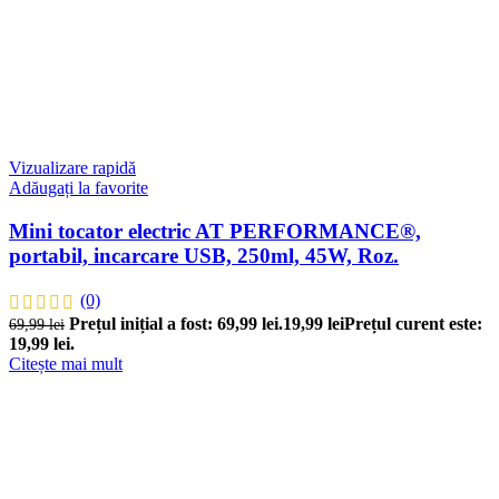
Vizualizare rapidă
Adăugați la favorite
Mini tocator electric AT PERFORMANCE®,
portabil, incarcare USB, 250ml, 45W, Roz.
(0)
Prețul inițial a fost: 69,99 lei.
19,99
lei
Prețul curent este:
69,99
lei
19,99 lei.
Citește mai mult