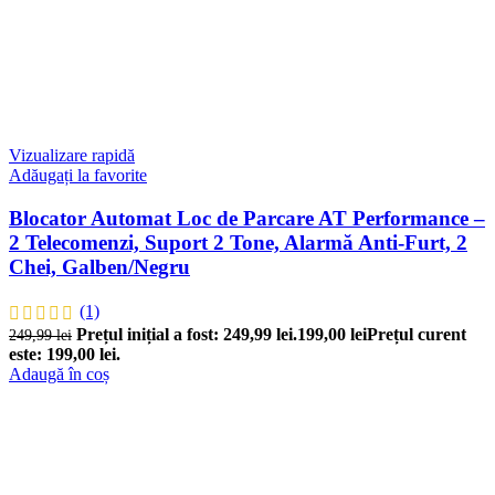
Vizualizare rapidă
Adăugați la favorite
Blocator Automat Loc de Parcare AT Performance –
2 Telecomenzi, Suport 2 Tone, Alarmă Anti-Furt, 2
Chei, Galben/Negru
(1)
Prețul inițial a fost: 249,99 lei.
199,00
lei
Prețul curent
249,99
lei
este: 199,00 lei.
Adaugă în coș