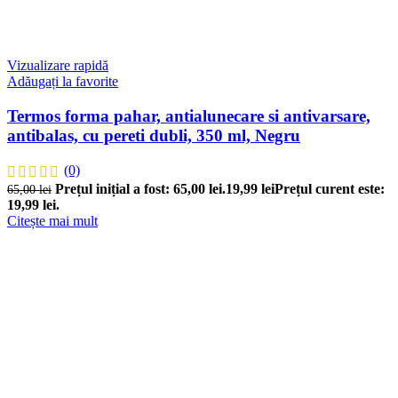
Vizualizare rapidă
Adăugați la favorite
Termos forma pahar, antialunecare si antivarsare,
antibalas, cu pereti dubli, 350 ml, Negru
(0)
Prețul inițial a fost: 65,00 lei.
19,99
lei
Prețul curent este:
65,00
lei
19,99 lei.
Citește mai mult