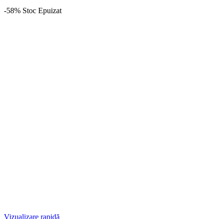
-58%
Stoc Epuizat
Vizualizare rapidă