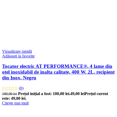
Vizualizare rapidă
Adăugați la favorite
Tocator electric AT PERFORMANCE®, 4 lame din
otel inoxidabil de inalta calitate, 400 W, 2L, recipient
din Inox, Negru
(0)
Prețul inițial a fost: 100,00 lei.
49,00
lei
Prețul curent
100,00
lei
este: 49,00 lei.
Citește mai mult