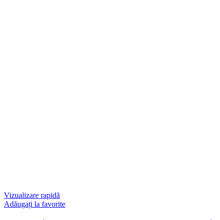
Vizualizare rapidă
Adăugați la favorite