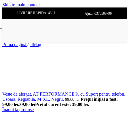
Skip to main content
LIVRARE RAPIDA 48 H
Ajutor 0376509796
Prima pagină
/
atMag
Veste de alergat, AT PERFORMANCE®, cu Suport pentru telefon,
Usoara, Reglabila, M-XL, Negru.
Prețul inițial a fost:
99,00
lei
99,00 lei.
39,00
lei
Prețul curent este: 39,00 lei.
Înapoi la produse