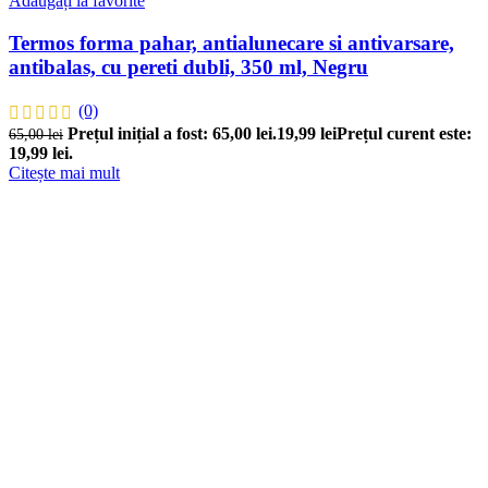
Adăugați la favorite
Termos forma pahar, antialunecare si antivarsare,
antibalas, cu pereti dubli, 350 ml, Negru
(0)
Prețul inițial a fost: 65,00 lei.
19,99
lei
Prețul curent este:
65,00
lei
19,99 lei.
Citește mai mult