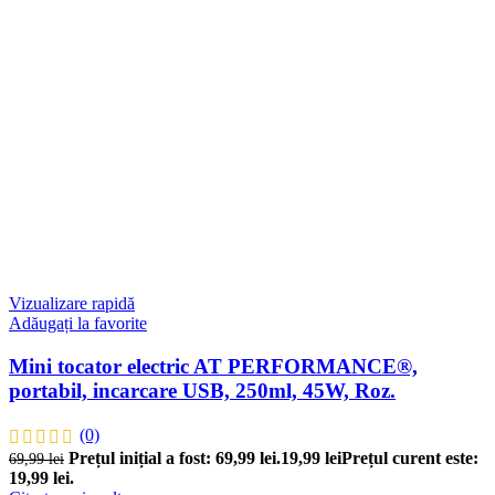
Vizualizare rapidă
Adăugați la favorite
Mini tocator electric AT PERFORMANCE®,
portabil, incarcare USB, 250ml, 45W, Roz.
(0)
Prețul inițial a fost: 69,99 lei.
19,99
lei
Prețul curent este:
69,99
lei
19,99 lei.