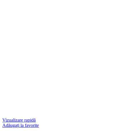
Vizualizare rapidă
Adăugați la favorite