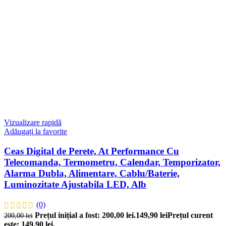
Vizualizare rapidă
Adăugați la favorite
Ceas Digital de Perete, At Performance Cu
Telecomanda, Termometru, Calendar, Temporizator,
Alarma Dubla, Alimentare, Cablu/Baterie,
Luminozitate Ajustabila LED, Alb
(0)
Prețul inițial a fost: 200,00 lei.
149,90
lei
Prețul curent
200,00
lei
este: 149,90 lei.