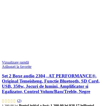
Vizualizare rapidă
Adăugați la favorite
Set 2 Boxe audio 2304 , AT PERFORMANCE®,
Original Temeisheng, Functie Bluetooth, SD Card,
USB, 350w, Jocuri de lumini, Amplificator si
Egalizator, Control Volum/Bass/Treble, Negre
(2)
Prețul inițial a fost: 1.200,00 lei.
928,17
lei
Prețul
1.200,00
lei