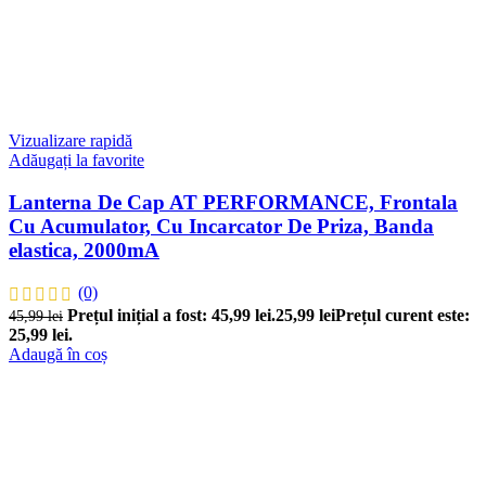
Vizualizare rapidă
Adăugați la favorite
Lanterna De Cap AT PERFORMANCE, Frontala
Cu Acumulator, Cu Incarcator De Priza, Banda
elastica, 2000mA
(0)
Prețul inițial a fost: 45,99 lei.
25,99
lei
Prețul curent este:
45,99
lei
25,99 lei.
Adaugă în coș