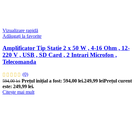
Vizualizare rapidă
Adăugați la favorite
Amplificator Tip Statie 2 x 50 W , 4-16 Ohm , 12-
220 V , USB , SD Card , 2 Intrari Microfon ,
Telecomanda
(0)
Prețul inițial a fost: 594,00 lei.
249,99
lei
Prețul curent
594,00
lei
este: 249,99 lei.
Citește mai mult