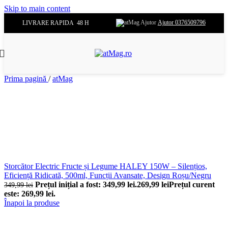
Skip to main content
Ajutor 0376509796
LIVRARE RAPIDA 48 H
Prima pagină
/
atMag
Storcător Electric Fructe și Legume HALEY 150W – Silențios,
Eficiență Ridicată, 500ml, Funcții Avansate, Design Roșu/Negru
Prețul inițial a fost: 349,99 lei.
269,99
lei
Prețul curent
349,99
lei
este: 269,99 lei.
Înapoi la produse