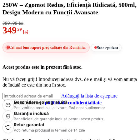
250W – Zgomot Redus, Eficiență Ridicată, 500ml,
Design Modern cu Funcții Avansate
399
,99
lei
349
,99
lei
Stoc epuizat
Cel mai bun raport preț-calitate din România.
Acest produs este în prezent fără stoc.
Nu vă faceți griji! Introduceți adresa dvs. de e-mail și vă vom anunța
de îndată ce este din nou în stoc.
Adăugați la lista de așteptare
Deschidere colet gratuită
Am citit și accept
politică de confidențialitate
Poți verifica produsul la livrare, fără cost suplimentar
Garanție inclusă
Beneficiezi de garanție inclusă pentru acest produs
Retur garantat
Poți returna produsul în termen de 14 zile