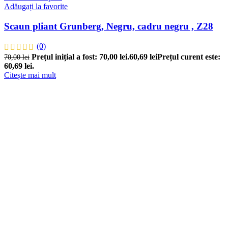
Adăugați la favorite
Scaun pliant Grunberg, Negru, cadru negru , Z28
(0)
Prețul inițial a fost: 70,00 lei.
60,69
lei
Prețul curent este:
70,00
lei
60,69 lei.
Citește mai mult