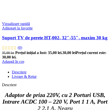
Vizualizare rapidă
Adăugați la favorite
Suport TV de perete HT-002, 32″-55″, maxim 30 kg
(0)
Prețul inițial a fost: 35,00 lei.
30,00
lei
Prețul curent este:
35,00
lei
30,00 lei.
Adaugă în coș
Descriere
Livrare & Retur
Descriere
Adaptor de priza 220V, cu 2 Porturi USB,
Intrare ACDC 100 – 220 V, Port 1 1 A, Port
2 2.1 A, Negru