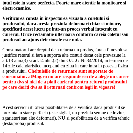
totul este in stare perfecta. Foarte mare atentie la monitoare si
electrocasnice.
Verificarea consta in inspectarea vizuala a coletului si
produsului, daca acesta prezinta deformari chiar si minore,
specificati acest lucru pe intr-un proces verbal intocmit cu
curierul.
Orice reclamatie ulterioara conform careia coletul sau
produsul au ajuns deteriorate este nula.
Consumatorul are dreptul de a returna un produs, fara a fi nevoit sa
justifice returul si fara a suporta alte costuri decat cele prevazute la
art.13 alin.(3) si art.14 alin.(2) din O.U.G Nr.34/2014, in termen de
14 zile calendaristice incepand cu ziua in care intra in posesia fizica
a produsului.
Cheltuielile de returnare sunt suportate de
consumator. atMag.ro nu are raspunderea de a alege un curier
pentru dvs si nici de a plati curierul pentru returul produsului
pe care doriti dvs sa il returnati confrom legii in vigoare!
Acest serviciu iti ofera posibilitatea de a
verifica
daca produsul se
prezinta in stare perfecta (este sigilat, nu prezinta semne de lovire,
zgarieturi sau alte deformari), NU si posibilitatea de a verifica tehnic
(testa/proba) produsul.