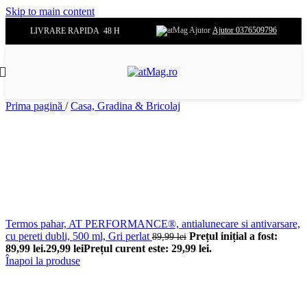
Skip to main content
Ajutor 0376509796
LIVRARE RAPIDA 48 H
Prima pagină
/
Casa, Gradina & Bricolaj
Termos pahar, AT PERFORMANCE®, antialunecare si antivarsare,
cu pereti dubli, 500 ml, Gri perlat
Prețul inițial a fost:
89,99
lei
89,99 lei.
29,99
lei
Prețul curent este: 29,99 lei.
Înapoi la produse