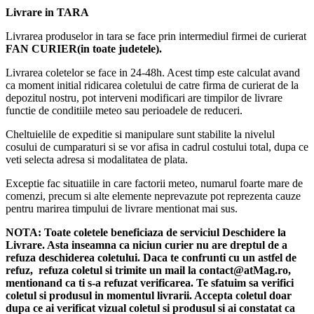
Livrare in TARA
Livrarea produselor in tara se face prin intermediul firmei de curierat
FAN CURIER(in toate judetele).
Livrarea coletelor se face in 24-48h. Acest timp este calculat avand
ca moment initial ridicarea coletului de catre firma de curierat de la
depozitul nostru, pot interveni modificari are timpilor de livrare
functie de conditiile meteo sau perioadele de reduceri.
Cheltuielile de expeditie si manipulare sunt stabilite la nivelul
cosului de cumparaturi si se vor afisa in cadrul costului total, dupa ce
veti selecta adresa si modalitatea de plata.
Exceptie fac situatiile in care factorii meteo, numarul foarte mare de
comenzi, precum si alte elemente neprevazute pot reprezenta cauze
pentru marirea timpului de livrare mentionat mai sus.
NOTA:
Toate coletele beneficiaza de serviciul Deschidere la
Livrare. Asta inseamna ca niciun curier nu are dreptul de a
refuza deschiderea coletului. Daca te confrunti cu un astfel de
refuz, refuza coletul si trimite un mail la contact@atMag.ro,
mentionand ca ti s-a refuzat verificarea.
Te sfatuim sa verifici
coletul si produsul in momentul livrarii. Accepta coletul doar
dupa ce ai verificat vizual coletul si produsul si ai constatat ca