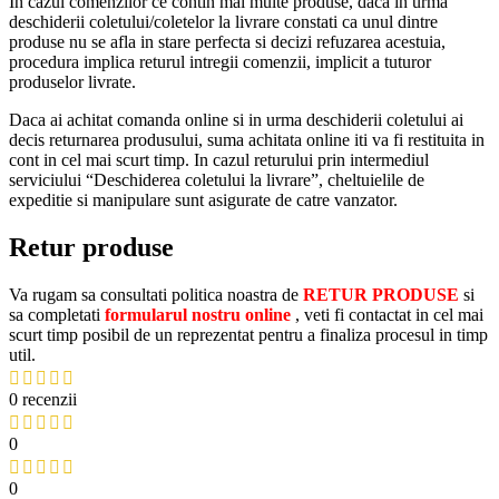
In cazul comenzilor ce contin mai multe produse, daca in urma
deschiderii coletului/coletelor la livrare constati ca unul dintre
produse nu se afla in stare perfecta si decizi refuzarea acestuia,
procedura implica returul intregii comenzii, implicit a tuturor
produselor livrate.
Daca ai achitat comanda online si in urma deschiderii coletului ai
decis returnarea produsului, suma achitata online iti va fi restituita in
cont in cel mai scurt timp. In cazul returului prin intermediul
serviciului “Deschiderea coletului la livrare”, cheltuielile de
expeditie si manipulare sunt asigurate de catre vanzator.
Retur produse
Va rugam sa consultati politica noastra de
RETUR PRODUSE
si
sa completati
formularul nostru online
, veti fi contactat in cel mai
scurt timp posibil de un reprezentat pentru a finaliza procesul in timp
util.
0 recenzii
0
0