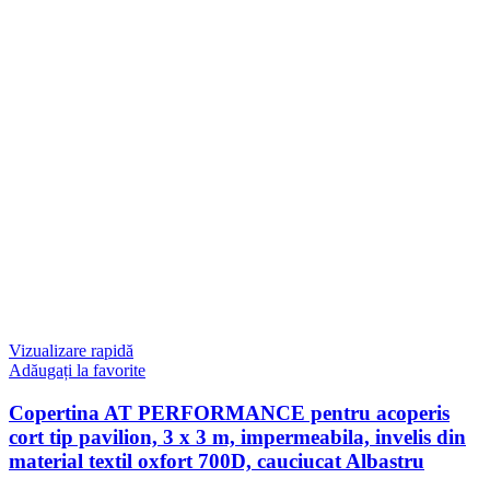
Vizualizare rapidă
Adăugați la favorite
Copertina AT PERFORMANCE pentru acoperis
cort tip pavilion, 3 x 3 m, impermeabila, invelis din
material textil oxfort 700D, cauciucat Albastru