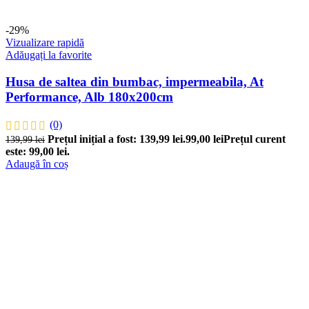
-29%
Vizualizare rapidă
Adăugați la favorite
Husa de saltea din bumbac, impermeabila, At
Performance, Alb 180x200cm
(0)
Prețul inițial a fost: 139,99 lei.
99,00
lei
Prețul curent
139,99
lei
este: 99,00 lei.
Adaugă în coș