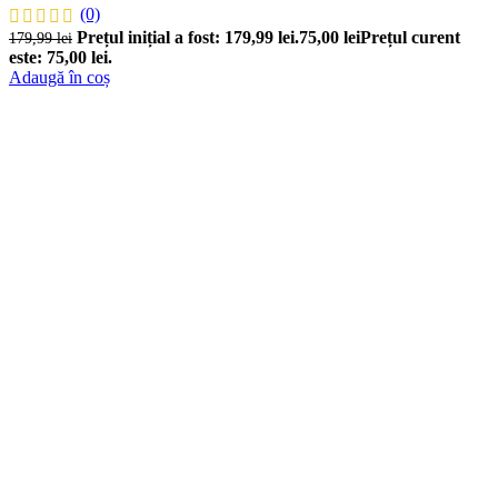
(0)
Prețul inițial a fost: 179,99 lei.
75,00
lei
Prețul curent
179,99
lei
este: 75,00 lei.
Adaugă în coș