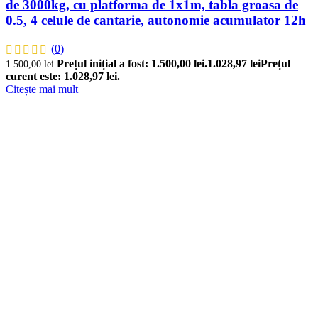
de 3000kg, cu platforma de 1x1m, tabla groasa de
0.5, 4 celule de cantarie, autonomie acumulator 12h
(0)
Prețul inițial a fost: 1.500,00 lei.
1.028,97
lei
Prețul
1.500,00
lei
curent este: 1.028,97 lei.
Citește mai mult