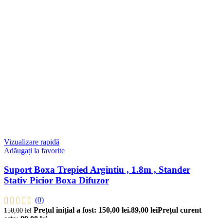
Vizualizare rapidă
Adăugați la favorite
Suport Boxa Trepied Argintiu , 1.8m , Stander
Stativ Picior Boxa Difuzor
(0)
Prețul inițial a fost: 150,00 lei.
89,00
lei
Prețul curent
150,00
lei